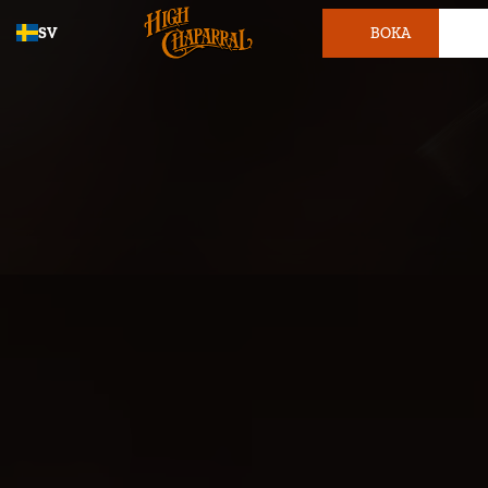
SV
BOKA
BILJETT