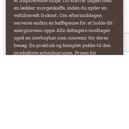
et inspirerende miljø. Du starter dagen med
en lækker morgenkaffe, inden du nyder en
veltilberedt frokost. Om eftermiddagen
serveres endnu en kaffepause for at holde dit
energiniveau oppe. Alle deltagere modtager
også en cowboyhat som souvenir for deres
besøg. En praktisk og komplet pakke til den
produktive arbejdsgruppe. Prisen for
konferencerummet tilføjes.
Pakken indeholder:
– Morgenkaffe
– Dagens frokost
– Eftermiddagste
– Cowboyhat
LÆS MERE OG BOOK