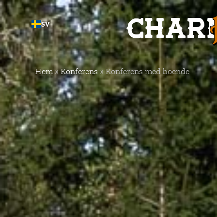
Charm
SV
Hem
»
Konferens
»
Konferens med boende