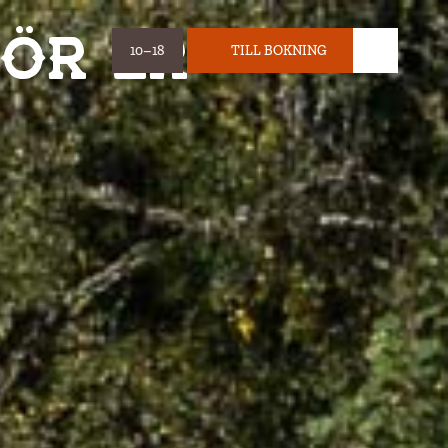
för er
10–18
TILL BOKNING
OPENING HOURS:
BILJETT