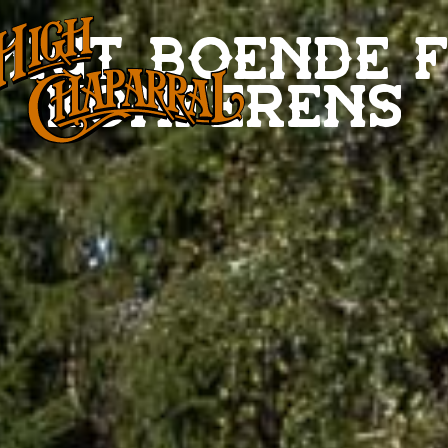
igt boende 
konferens