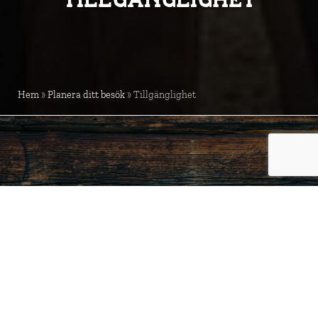
Hem
»
Planera ditt besök
»
Tillgänglighet
Köföreträde