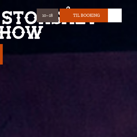
 STORSÅET
10–18
TIL BOOKING
ÅBNINGSTIDER:
BILLET
SHOW