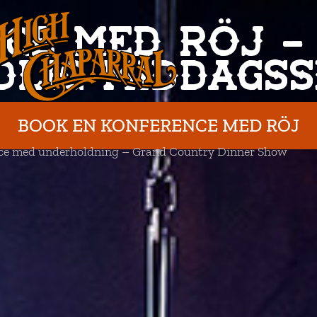
CE MED RÖJ –
DLIG MIDDAGS
BOOK EN KONFERENCE MED RÖJ
ce med underholdning – Grand Country Dinner Show