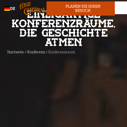
PLANEN SIE IHREN
DE
Einzigartige
TICKET
BESUCH
Konferenzräume,
die Geschichte
atmen
Startseite
»
Konferenz
»
Konferenzraum