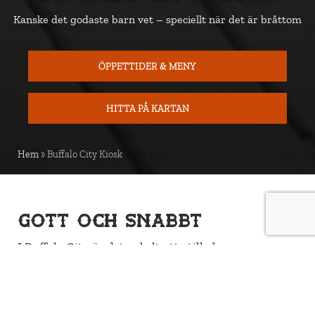
Kanske det godaste barn vet – speciellt när det är bråttom
ÖPPETTIDER & MENY
HITTA PÅ KARTAN
KARTA
Hem
»
Buffalo City Kiosk
Gott och snabbt
I Buffalo City är det enkelt att stilla hungern
mellan lek och äventyr. Kiosken i Barnbyn erbjuder
allt från klassisk kokt korv med bröd till saftiga
kanelbullar och kaffe för de vuxna. Här kan både