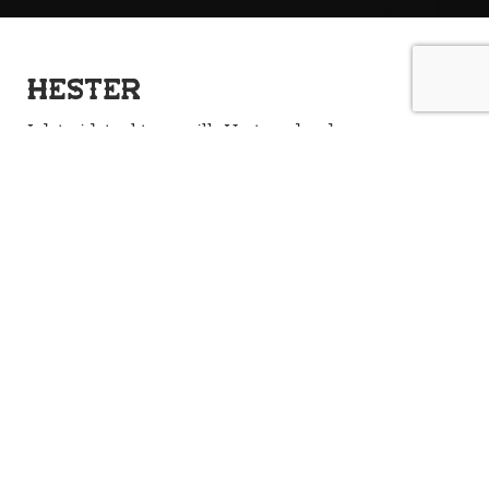
Hester
I det vidstrakte og ville Vesten, der de enorme
præriene strakte seg ut i det uendelige, var hesten
en uunnværlig følgesvenn. Hesten var ikke bare et
transportmiddel, den var også en venn og en
fortrolig. Hester er selvfølgelig også en stor del av
miljøet i High Chaparral , og rundt om i parken
kan du hilse på og klappe hestene våre.