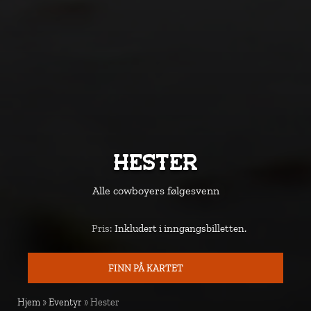
Hester
Alle cowboyers følgesvenn
Pris:
Inkludert i inngangsbilletten.
Pris
FINN PÅ KARTET
KART
Hjem
»
Eventyr
»
Hester