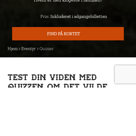
Pris:
Inkluderet i adgangsbilletten
Pris
FIND PÅ KORTET
KORT
Hjem
»
Eventyr
»
Quizzer
Test din viden med
quizzen om det vilde
vesten
Tag på en spændende tur rundt i High Chaparral ,
og find de ti spørgsmål om det vilde vesten, som er
hængt op rundt omkring i parken. I løbet af dagen
kan hele familien besvare spørgsmålene sammen