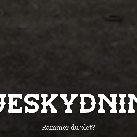
ueskydni
Rammer du plet?