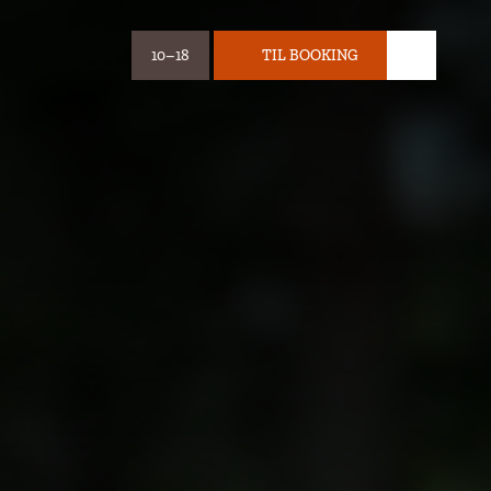
10–18
TIL BOOKING
ÅBNINGSTIDER:
BILLET