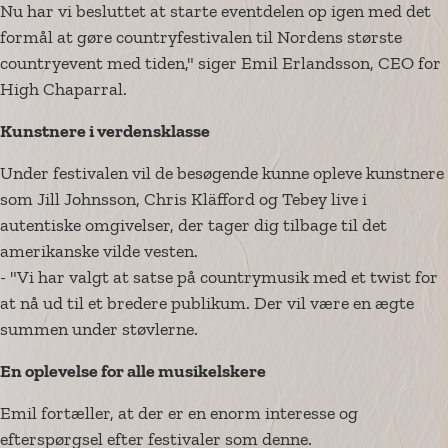
Nu har vi besluttet at starte eventdelen op igen med det
formål at gøre countryfestivalen til Nordens største
countryevent med tiden," siger Emil Erlandsson, CEO for
High Chaparral.
Kunstnere i verdensklasse
Under festivalen vil de besøgende kunne opleve kunstnere
som Jill Johnsson, Chris Kläfford og Tebey live i
autentiske omgivelser, der tager dig tilbage til det
amerikanske vilde vesten.
- "Vi har valgt at satse på countrymusik med et twist for
at nå ud til et bredere publikum. Der vil være en ægte
summen under støvlerne.
En oplevelse for alle musikelskere
Emil fortæller, at der er en enorm interesse og
efterspørgsel efter festivaler som denne.