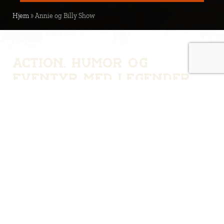
Hjem
»
Annie og Billy Show
Action, humor og
eventyr med legender
fra det vilde vesten
Mød Annie Oakley og Billy the Kid i en tempofyldt
og underholdende forestilling, der tager Wild West-
drama og -humor til nye højder. Forestillingen
byder på alt fra spændende jagter til humoristiske
krumspring og uventede drejninger.
I forestillingen befinder Annie og Billy sig ofte midt
i kaos og eventyr, hvor mod, snilde og hurtighed
bliver sat på prøve. Publikum får lov til at være