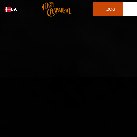
DA
BOG
BILLET