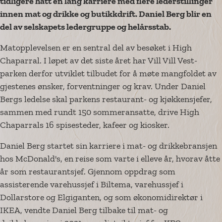
tidligere hatt en lang karriere med flere lederstillinger
innen mat og drikke og butikkdrift. Daniel Berg blir en
del av selskapets ledergruppe og helårsstab.
Matopplevelsen er en sentral del av besøket i High
Chaparral. I løpet av det siste året har Vill Vill Vest-
parken derfor utviklet tilbudet for å møte mangfoldet av
gjestenes ønsker, forventninger og krav. Under Daniel
Bergs ledelse skal parkens restaurant- og kjøkkensjefer,
sammen med rundt 150 sommeransatte, drive High
Chaparrals 16 spisesteder, kafeer og kiosker.
Daniel Berg startet sin karriere i mat- og drikkebransjen
hos McDonald's, en reise som varte i elleve år, hvorav åtte
år som restaurantsjef. Gjennom oppdrag som
assisterende varehussjef i Biltema, varehussjef i
Dollarstore og Elgiganten, og som økonomidirektør i
IKEA, vendte Daniel Berg tilbake til mat- og