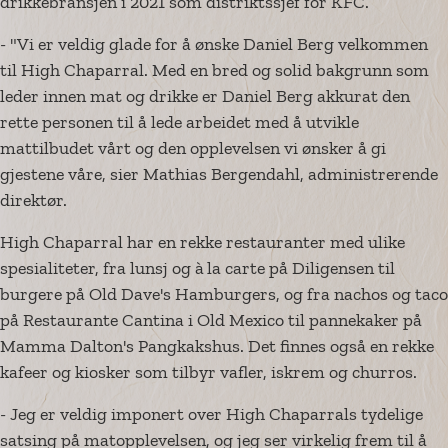
drikkebransjen i 2021 som distriktssjef for KFC.
- "Vi er veldig glade for å ønske Daniel Berg velkommen
til High Chaparral. Med en bred og solid bakgrunn som
leder innen mat og drikke er Daniel Berg akkurat den
rette personen til å lede arbeidet med å utvikle
mattilbudet vårt og den opplevelsen vi ønsker å gi
gjestene våre, sier Mathias Bergendahl, administrerende
direktør.
High Chaparral har en rekke restauranter med ulike
spesialiteter, fra lunsj og à
la carte på Diligensen til
burgere på Old Dave's Hamburgers, og fra nachos og taco
på Restaurante Cantina i Old Mexico til pannekaker på
Mamma Dalton's Pangkakshus. Det finnes også en rekke
kafeer og kiosker som tilbyr vafler, iskrem og churros.
- Jeg er veldig imponert over High Chaparrals tydelige
satsing på matopplevelsen, og jeg ser virkelig frem til å