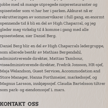
jobbe med så mange utpregede nisjerestauranter og
spisesteder som vi har her i parken. Akkurat nå er
rekrutteringen av sommervikarer i full gang, en enormt
spennende tid å bli en del av High Chaparral, og jeg
gleder meg virkelig til å komme i gang med alle
spisestedene, sier Daniel Berg.
Daniel Berg blir en del av High Chaparrals ledergruppe,
som allerede består av Mathias Bergendahl,
administrerende direktør, Mattias Tambour,
viseadministrerende direktør, Fredrik Jonsson, HR-sjef,
Maja Welandson, Guest Services, Accommodation and
Store Manager, Hanna Forthmeiier, markedssjef, og
Magnus Larsson, innkjøpssjef. Claudia Bartelsson tiltrer
som park- og eiendomssjef 1. mars.
Kontakt oss