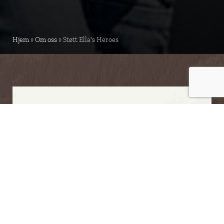
Hjem
»
Om oss
»
Støtt Ella's Heroes