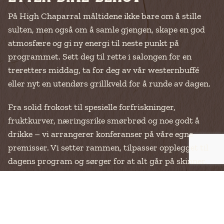
På High Chaparral måltidene ikke bare om å stille
sulten, men også om å samle gjengen, skape en god
atmosfære og gi ny energi til neste punkt på
programmet. Sett deg til rette i salongen for en
treretters middag, ta for deg av vår westernbuffé
eller nyt en utendørs grillkveld for å runde av dagen.
Fra solid frokost til spesielle forfriskninger,
fruktkurver, næringsrike smørbrød og noe godt å
drikke – vi arrangerer konferanser på våre egne
premisser. Vi setter rammen, tilpasser opplegget til
dagens program og sørger for at alt går på skinner.
Vi kan selvfølgelig ordne spesielle kostholdsbehov om
nødvendig, og vi har full kontroll. Uansett om
konferansen er intens eller mer avslappet, sørger vi
for at mat og drikke holder energinivået oppe