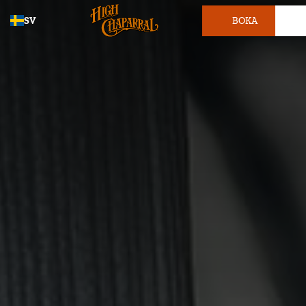
SV
BOKA
BILJETT