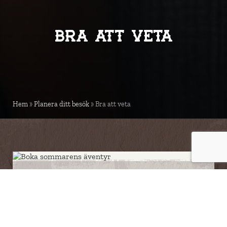
Bra att veta
Hem
»
Planera ditt besök
»
Bra att veta
Här har vi samlat all information som kan
vara bra att känna till innan du besöker
High Chaparral, en unik temapark och
annorlunda nöjespark för hela familjen. Här