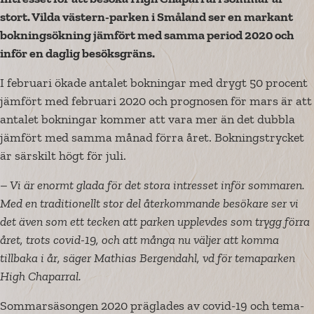
stort. Vilda västern-parken i Småland ser en markant
bokningsökning jämfört med samma period 2020 och
inför en
daglig besöksgräns.
I februari ökade antalet bokningar med drygt 50 procent
jämfört med februari 2020 och prognosen för mars är att
antalet bokningar kommer att vara mer än det dubbla
jämfört med samma månad förra året. Bokningstrycket
är särskilt högt för juli.
– Vi är enormt glada för det stora intresset inför sommaren.
Med en traditionellt stor del återkommande besökare ser vi
det även som ett tecken att parken upplevdes som trygg förra
året, trots covid-19, och att många nu väljer att komma
tillbaka i år, säger Mathias Bergendahl, vd för temaparken
High Chaparral.
Sommarsäsongen 2020 präglades av covid-19 och tema-