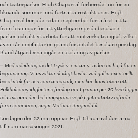
och teaterparken High Chaparral förbereder nu för en
liknande sommar med fortsatta restriktioner. High
Chaparral började redan i september förra året att ta
fram lösningar för att ytterligare sprida besökare i
parken och aktivt arbeta för att motverka trängsel, vilket
även i år innefattar en gräns för antalet besökare per dag.
Bland åtgärderna ingår en utökning av parken.
– Med anledning av det tryck vi ser tar vi redan nu höjd för en
begränsning. Vi avvaktar slutligt beslut vad gäller eventuellt
besökstak för oss som temapark, men kan konstatera att
Folkhälsomyndighetens förslag om 1 person per 20 kvm ligger
relativt nära den bokningsgräns vi på eget initiativ införde
förra sommaren, säger Mathias Bergendahl.
Lördagen den 22 maj öppnar High Chaparral dörrarna
till sommarsäsongen 2021.