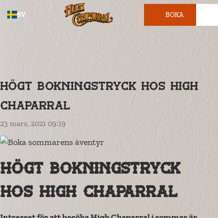
SV
BOKA
BILJETT
Högt bokningstryck hos High
Chaparral
23 mars, 2021 09:19
Högt bokningstryck
hos High Chaparral
Intresset för att besöka High Chaparral i sommar är