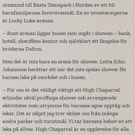
utnämnd till Bästa Temapark i Norden av att bli
barnfamiljernas favoritresmål. En av investeringarna
är Lucky Luke-arenan.
– Runt arenan ligger husen som ingår i showen – bank,
hotell, sheriffens kontor och självklart ett fängelse för
bröderna Dalton.
Men det är inte bara en arena för shower. Lotta Edin-
Johansson berättar att när det inte spelas shower får
barnen leka på området och i husen.
– För oss är det väldigt viktigt att High Chaparral
erbjuder såväl proffsiga shower och arrangerade
aktiviteter som utrymme för barnens egna upptåg och
lekar. Det är något jag tror skiljer oss från många
andra parker och turistmål. Vi tar barnens behov av att
leka på allvar. High Chaparral är en upplevelse för alla