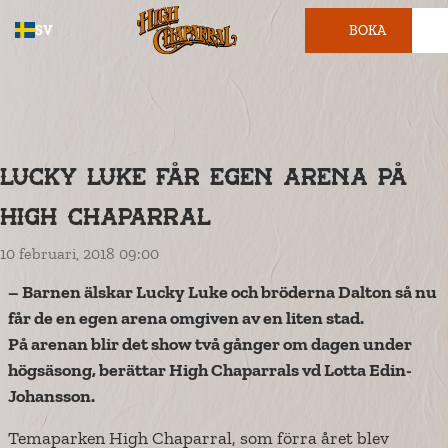
SV
BOKA
BILJETT
Lucky Luke får egen arena på
High Chaparral
10 februari, 2018 09:00
– Barnen älskar Lucky Luke och bröderna Dalton så nu
får de en egen arena omgiven av en liten stad.
På arenan blir det show två gånger om dagen under
högsäsong, berättar High Chaparrals vd Lotta Edin-
Johansson.
Temaparken High Chaparral, som förra året blev